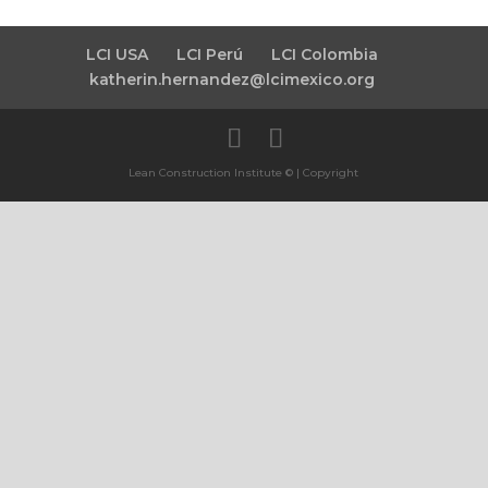
LCI USA
LCI Perú
LCI Colombia
katherin.hernandez@lcimexico.org
Lean Construction Institute © | Copyright