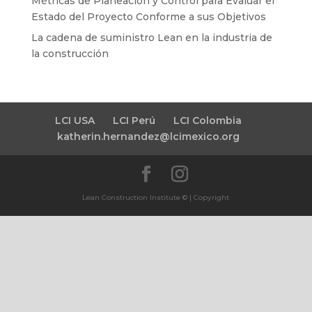
Métricas de Planeación y Control para Evaluar el
Estado del Proyecto Conforme a sus Objetivos
La cadena de suministro Lean en la industria de
la construcción
LCI USA
LCI Perú
LCI Colombia
katherin.hernandez@lcimexico.org
Lean Construction Institute © | Copyright